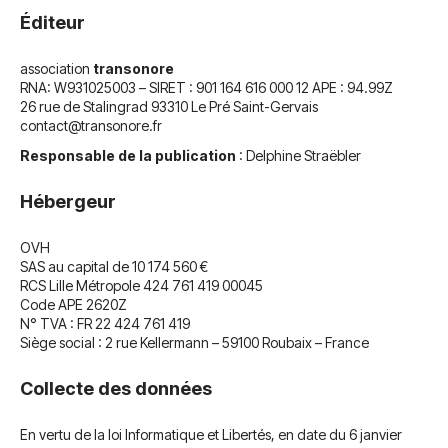
Éditeur
association
transonore
RNA: W931025003 – SIRET : 901 164 616 000 12 APE : 94.99Z
26 rue de Stalingrad 93310 Le Pré Saint-Gervais
contact@transonore.fr
Responsable de la publication
: Delphine Straëbler
Hébergeur
OVH
SAS au capital de 10 174 560 €
RCS Lille Métropole 424 761 419 00045
Code APE 2620Z
N° TVA : FR 22 424 761 419
Siège social : 2 rue Kellermann – 59100 Roubaix – France
Collecte des données
En vertu de la loi Informatique et Libertés, en date du 6 janvier