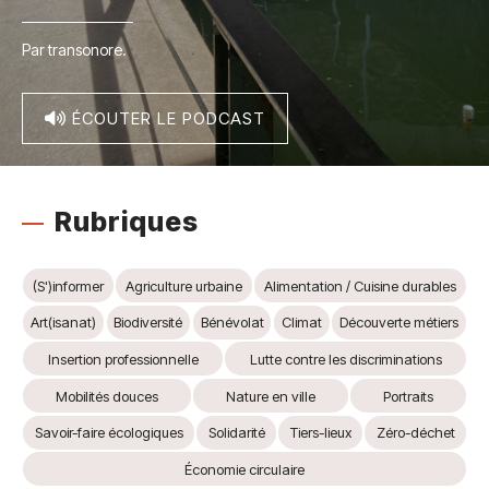
Par transonore.
ÉCOUTER LE PODCAST
Rubriques
(S')informer
Agriculture urbaine
Alimentation / Cuisine durables
Art(isanat)
Biodiversité
Bénévolat
Climat
Découverte métiers
Insertion professionnelle
Lutte contre les discriminations
Mobilités douces
Nature en ville
Portraits
Savoir-faire écologiques
Solidarité
Tiers-lieux
Zéro-déchet
Économie circulaire