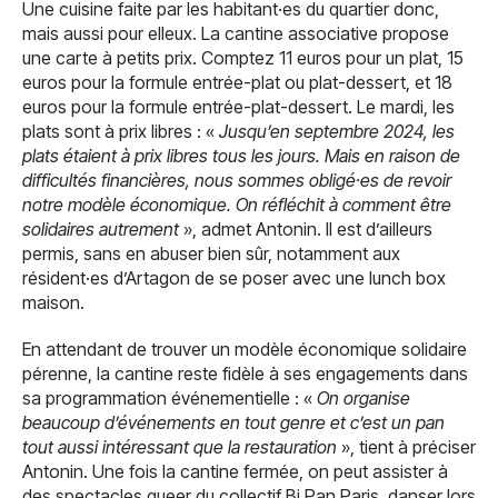
Une cuisine faite par les habitant·es du quartier donc,
mais aussi pour elleux. La cantine associative propose
une carte à petits prix. Comptez 11 euros pour un plat, 15
euros pour la formule entrée-plat ou plat-dessert, et 18
euros pour la formule entrée-plat-dessert. Le mardi, les
plats sont à prix libres : «
Jusqu’en septembre 2024, les
plats étaient à prix libres tous les jours. Mais en raison de
difficultés financières, nous sommes obligé·es de revoir
notre modèle économique. On réfléchit à comment être
solidaires autrement
», admet Antonin. Il est d’ailleurs
permis, sans en abuser bien sûr, notamment aux
résident·es d’Artagon de se poser avec une lunch box
maison.
En attendant de trouver un modèle économique solidaire
pérenne, la cantine reste fidèle à ses engagements dans
sa programmation événementielle : «
On organise
beaucoup d’événements en tout genre et c’est un pan
tout aussi intéressant que la restauration
», tient à préciser
Antonin. Une fois la cantine fermée, on peut assister à
des spectacles queer du collectif Bi Pan Paris, danser lors