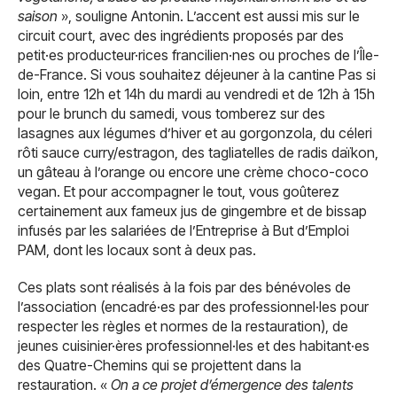
saison
», souligne Antonin. L’accent est aussi mis sur le
circuit court, avec des ingrédients proposés par des
petit·es producteur·rices francilien·nes ou proches de l’Île-
de-France. Si vous souhaitez déjeuner à la cantine Pas si
loin, entre 12h et 14h du mardi au vendredi et de 12h à 15h
pour le brunch du samedi, vous tomberez sur des
lasagnes aux légumes d’hiver et au gorgonzola, du céleri
rôti sauce curry/estragon, des tagliatelles de radis daïkon,
un gâteau à l’orange ou encore une crème choco-coco
vegan. Et pour accompagner le tout, vous goûterez
certainement aux fameux jus de gingembre et de bissap
infusés par les salariées de l’Entreprise à But d’Emploi
PAM, dont les locaux sont à deux pas.
Ces plats sont réalisés à la fois par des bénévoles de
l’association (encadré·es par des professionnel·les pour
respecter les règles et normes de la restauration), de
jeunes cuisinier·ères professionnel·les et des habitant·es
des Quatre-Chemins qui se projettent dans la
restauration. «
On a ce projet d’émergence des talents