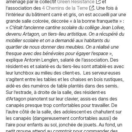
aménagé par le collectif
Green Resistance
et
l’association des
4 Chemins de la Terre
. Une fois à
l’intérieur du bâtiment carré et gris, on est accueilli par une
grande salle colorée, décorée « à la bonne franquette » :
«
C’était l’ancienne cantine scolaire du collège Jean Lolive,
devenu Artagon, un tiers-lieu artistique. On a récupéré du
mobilier scolaire et on a demandé aux habitants du
quartier de nous donner des meubles. On a réalisé une
fresque avec des bénévoles pour égayer l’espace
»,
explique Antonin Lenglen, salarié de l’association. Des
résident·es et salarié·es du tiers-lieu sont attablé·es avec
leur lunchbox au milieu des client·es. Les serveur·euses
s’agitent entre les tables et les chaises en bois rustiques,
aidé·es des numéros de table plantés dans des semis.
Sur l’estrade, à droite de la salle, des résident·es
d’Artagon pianotent sur leur clavier, assis·es dans des
canapés presque trop confortables pour travailler. De
l’autre côté de la salle, des adolescent·es chahutent sur
les canapés (dangereusement confortables aussi) de
l’aire pour enfants au sol, jonchée de jouets. Au fond, un
petit groupe attend au comptoir pour commander des