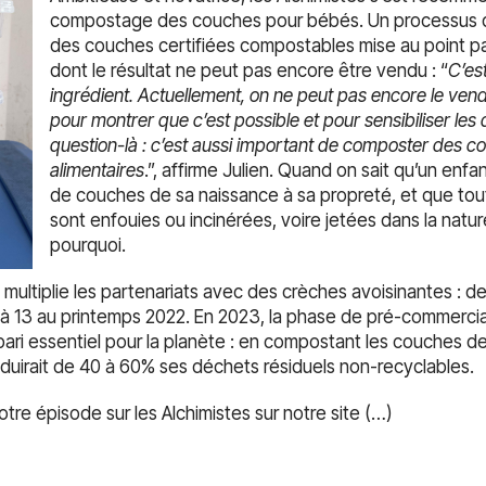
compostage des couches pour bébés. Un processus q
des couches certifiées compostables mise au point pa
dont le résultat ne peut pas encore être vendu : “
C’es
ingrédient. Actuellement, on ne peut pas encore le vendr
pour montrer que c’est possible et pour sensibiliser les
question-là : c’est aussi important de composter des 
alimentaires
.”, affirme Julien. Quand on sait qu’un enfan
de couches de sa naissance à sa propreté, et que to
sont enfouies ou incinérées, voire jetées dans la nat
pourquoi.
 multiplie les partenariats avec des crèches avoisinantes : de
 à 13 au printemps 2022. En 2023, la phase de pré-commercia
 pari essentiel pour la planète : en compostant les couches d
éduirait de 40 à 60% ses déchets résiduels non-recyclables.
re épisode sur les Alchimistes sur notre site (…)