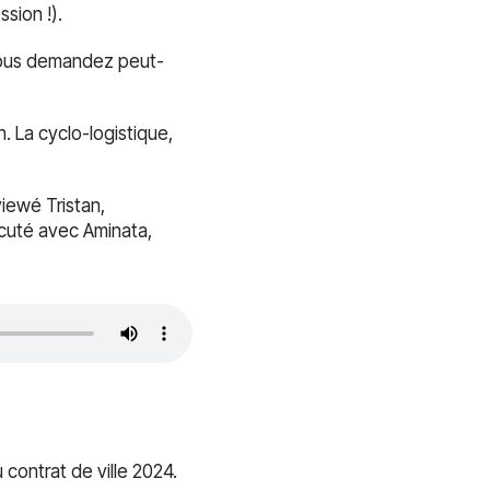
sion !).
s vous demandez peut-
. La cyclo-logistique,
viewé Tristan,
scuté avec Aminata,
 contrat de ville 2024.