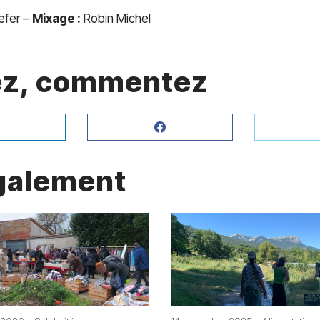
lefer –
Mixage :
Robin Michel
gez, commentez
également