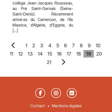
collège Jean-Jacques Rousseau,
au Pré Saint-Gervais (Seine-
Saint-Denis). Récemment
arrivé·es du Cameroun, de l’île
Maurice, d’Algérie, d’Egypte, du
[…]
1
2
3
4
5
6
7
8
9
10
11
12
13
14
15
16
17
18
19
20
21
Contact
Mentions légales