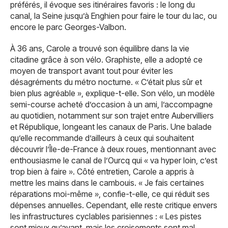
préférés, il évoque ses itinéraires favoris : le long du
canal, la Seine jusqu’à Enghien pour faire le tour du lac, ou
encore le parc Georges-Valbon.
À 36 ans, Carole a trouvé son équilibre dans la vie
citadine grâce à son vélo. Graphiste, elle a adopté ce
moyen de transport avant tout pour éviter les
désagréments du métro nocturne. « C’était plus sûr et
bien plus agréable », explique-t-elle. Son vélo, un modèle
semi-course acheté d’occasion à un ami, l’accompagne
au quotidien, notamment sur son trajet entre Aubervilliers
et République, longeant les canaux de Paris. Une balade
qu’elle recommande d’ailleurs à ceux qui souhaitent
découvrir l’Île-de-France à deux roues, mentionnant avec
enthousiasme le canal de l’Ourcq qui « va hyper loin, c’est
trop bien à faire ». Côté entretien, Carole a appris à
mettre les mains dans le cambouis. « Je fais certaines
réparations moi-même », confie-t-elle, ce qui réduit ses
dépenses annuelles. Cependant, elle reste critique envers
les infrastructures cyclables parisiennes : « Les pistes
sont mieux qu’avant, mais les croisements sont mal