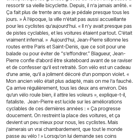
ressortir sa vieille bicyclette. Depuis, il n’a jamais arrêté. «
Ça fait plus de trente ans que je pédale presque tous les
jours. » À l’époque, la ville n’était pas aussi accueillante
pour les cyclistes qu’aujourd’hui. « Il n’y avait presque pas
de pistes cyclables, et les voitures étaient partout. C’était
vraiment infernal. » Aujourd’hui, Jean-Pierre sillonne les
routes entre Paris et Saint-Denis, que ce soit pour une
balade ou pour éviter de “s’effondrer.” Blagueur, Jean-
Pierre confie d’abord être skateboard avant de se raviser
et de confesser qu’il est retraité. Son vélo est un cadeau
d’une amie, qu’il a joliment décoré d’un pompon violet. «
Mon ancien vélo était plus adapté, mais on me l’a fauché.
Ça arrive régulièrement, tous les deux ans environ. Dès
qu’un vélo roule bien, il attire les voleurs », explique-t-il,
fataliste. Jean-Pierre est lucide sur les améliorations
cyclables de ces dernières années : « Ça progresse
doucement. On restreint la place des voitures, et ça
devient un peu mieux pour nous, les cyclistes. Mais
j’aimerais un vrai chambardement, que tout le monde
passe au vélo ! » Lorsqu’on lui demande ses coins