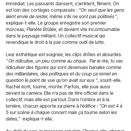
immédiat. Les passants dansent, s’arrêtent, filment. On
est loin des cortèges compassés :
“On veut que les gens
aient envie de rester, même s’ils ne sont pas politisés ”
,
explique-t-elle. Le groupe enregistre son premier
morceau,
Planète Brûlée
, et devient vite incontournable
dans le paysage militant. Un collectif musical qui
revendique le droit à la joie comme outil de lutte.
Leur esthétique est soignée, les clips drôles et absurdes.
“ On ridiculise, un peu comme au cirque. Par le rire, tu vas
ridiculiser des figures qui sont devenues banales comme
des milliardaires, des politiques et du coup ça remet en
question le point de vue qu’on avait sur eux “
, sourit-elle.
Rachel écrit, tourne, monte. Parfois, elle joue aussi
devant la caméra. Elle n’a pas de titre officiel dans le
collectif, mais elle est partout. Dans l’ombre et à la
lumière, chacun apporte sa pierre à l’édifice :
“On est 4 à
5 sur scène à chaque concert mais ça tourne selon les
dates,”
explique-t-elle.