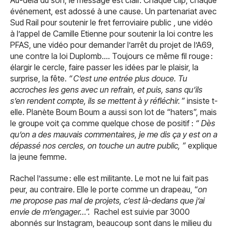
Au-delà du son, le message est clair. Chaque clip, chaque
événement, est adossé à une cause. Un partenariat avec
Sud Rail pour soutenir le fret ferroviaire public , une vidéo
à l’appel de Camille Etienne pour soutenir la loi contre les
PFAS, une vidéo pour demander l’arrêt du projet de l’A69,
une contre la loi Duplomb…. Toujours ce même fil rouge :
élargir le cercle, faire passer les idées par le plaisir, la
surprise, la fête.
“ C’est une entrée plus douce. Tu
accroches les gens avec un refrain, et puis, sans qu’ils
s’en rendent compte, ils se mettent à y réfléchir. ”
insiste t-
elle. Planète Boum Boum a aussi son lot de “haters”, mais
le groupe voit ça comme quelque chose de positif :
“ Dès
qu’on a des mauvais commentaires, je me dis ça y est on a
dépassé nos cercles, on touche un autre public, ”
explique
la jeune femme.
Rachel l’assume : elle est militante. Le mot ne lui fait pas
peur, au contraire. Elle le porte comme un drapeau, “
on
me propose pas mal de projets, c’est là-dedans que j’ai
envie de m’engager…”.
Rachel est suivie par 3000
abonnés sur Instagram, beaucoup sont dans le milieu du