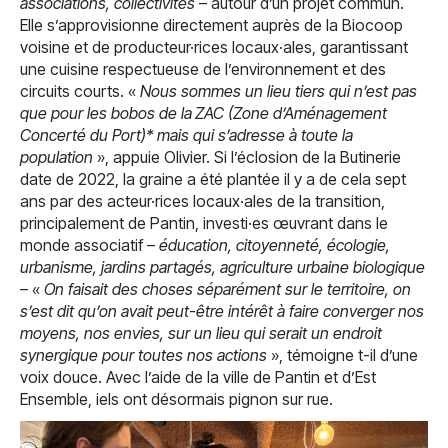
associations, collectivités
– autour d’un projet commun.
Elle s’approvisionne directement auprès de la Biocoop
voisine et de producteur·rices locaux·ales, garantissant
une cuisine respectueuse de l’environnement et des
circuits courts. «
Nous sommes un lieu tiers qui n’est pas
que pour les bobos de la
ZAC (
Zone d’Aménagement
Concerté du Port
)* mais qui s’adresse à toute la
population
», appuie Olivier. Si l’éclosion de la Butinerie
date de 2022, la graine a été plantée il y a de cela sept
ans par des acteur·rices locaux·ales de la transition,
principalement de Pantin, investi·es œuvrant dans le
monde associatif –
éducation, citoyenneté, écologie,
urbanisme, jardins partagés, agriculture urbaine biologique
– «
On faisait des choses séparément sur le territoire, on
s’est dit qu’on avait peut-être intérêt à faire converger nos
moyens, nos envies, sur un lieu qui serait un endroit
synergique pour toutes nos actions
», témoigne t-il d’une
voix douce. Avec l’aide de la ville de Pantin et d’Est
Ensemble, iels ont désormais pignon sur rue.