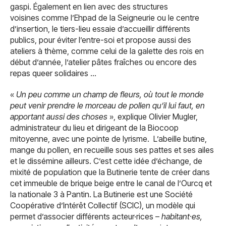
gaspi. Également en lien avec des structures
voisines comme l’Ehpad de la Seigneurie ou le centre
d’insertion, le tiers-lieu essaie d’accueillir différents
publics, pour éviter l’entre-soi et propose aussi des
ateliers à thème, comme celui de la galette des rois en
début d’année, l’atelier pâtes fraîches ou encore des
repas queer solidaires …
«
Un peu comme un champ de fleurs, où tout le monde
peut venir prendre le morceau de pollen qu’il lui faut, en
apportant aussi des choses
», explique Olivier Mugler,
administrateur du lieu et dirigeant de la Biocoop
mitoyenne, avec une pointe de lyrisme. L’abeille butine,
mange du pollen, en recueille sous ses pattes et ses ailes
et le dissémine ailleurs. C’est cette idée d’échange, de
mixité de population que la Butinerie tente de créer dans
cet immeuble de brique beige entre le canal de l’Ourcq et
la nationale 3 à Pantin.
La Butinerie est une Société
Coopérative d’Intérêt Collectif (SCIC), un modèle qui
permet d’associer différents acteur·rices –
habitant·es,