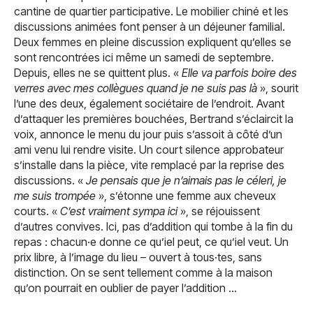
cantine de quartier participative. Le mobilier chiné et les
discussions animées font penser à un déjeuner familial.
Deux femmes en pleine discussion expliquent qu’elles se
sont rencontrées ici même un samedi de septembre.
Depuis, elles ne se quittent plus. «
Elle va parfois boire des
verres avec mes collègues quand je ne suis pas là
», sourit
l’une des deux, également sociétaire de l’endroit. Avant
d’attaquer les premières bouchées, Bertrand s’éclaircit la
voix, annonce le menu du jour puis s’assoit à côté d’un
ami venu lui rendre visite. Un court silence approbateur
s’installe dans la pièce, vite remplacé par la reprise des
discussions. «
Je pensais que je n’aimais pas le céleri, je
me suis trompée
», s’étonne une femme aux cheveux
courts. «
C’est vraiment sympa ici
», se réjouissent
d’autres convives. Ici, pas d’addition qui tombe à la fin du
repas : chacun·e donne ce qu’iel peut, ce qu’iel veut. Un
prix libre, à l’image du lieu – ouvert à tous·tes, sans
distinction. On se sent tellement comme à la maison
qu’on pourrait en oublier de payer l’addition …