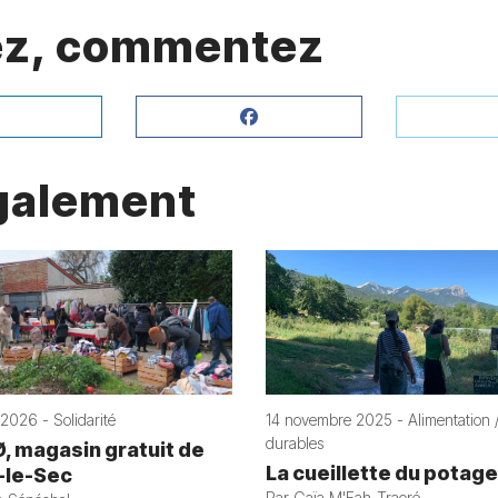
gez, commentez
également
2026 - Solidarité
14 novembre 2025 - Alimentation /
durables
Ø, magasin gratuit de
La cueillette du potage
-le-Sec
Par Gaïa M'Fah-Traoré