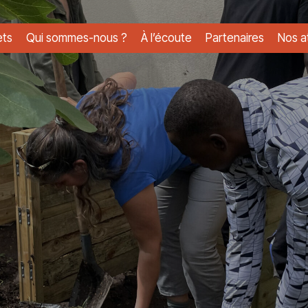
ets
Qui sommes-nous ?
À l’écoute
Partenaires
Nos at