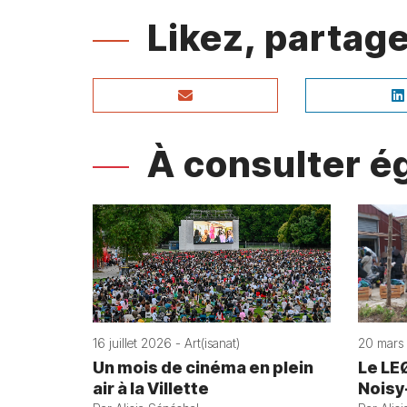
Likez, parta
À consulter 
16 juillet 2026 - Art(isanat)
20 mars 
Un mois de cinéma en plein
Le LE
air à la Villette
Noisy