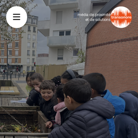
média de proximité
et de solutions