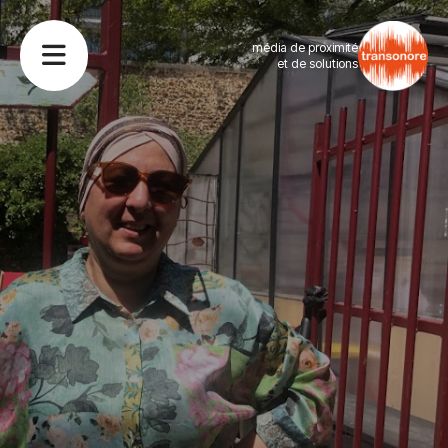
média de proximité
et de solutions