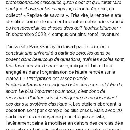
professionnelles classiques qu’on s’est dit qu’il fallait faire
quelque chose sur les campus
», raconte Antonin, du
collectif « Reprise de savoirs ». Très vite, la rentrée a été
identifiée comme le moment incontournable, «
le moment
où l’on reconduit les choses alors qu’il faudrait bifurquer
».
En septembre 2023, 4 campus ont ainsi tenté l’aventure.
L’université Paris-Saclay en faisait partie. «
Ici, on a
construit une université à partir de zéro, les gens se
posent donc beaucoup de questions, mais les écoles sont
très tournées vers l’entre-soi
», indiquent Tim et Lisa,
engagé·es dans l’organisation de l’autre rentrée sur le
plateau. «
L’intégration est assez bornée
intellectuellement : on va juste boire des coups et faire du
sport. Le plus important pour nous, c’est donc de
rencontrer d’autres personnes qui ne se reconnaissent
pas dans le système classique
». Les ateliers abordant la
désertion sont par exemple les plus prisés. Mais avec 20
participant·es en moyenne pour chaque activité,
l’évènement peine à mobiliser en dehors des cercles déjà
sensibilisés et ne parvient pas encore à contrebalancer