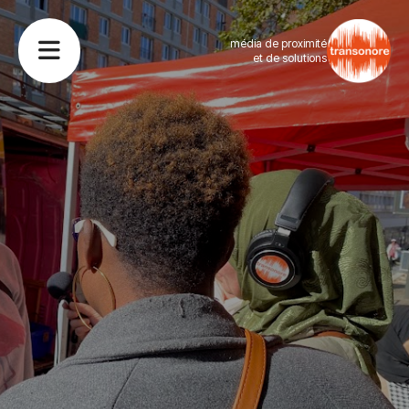
média de proximité
et de solutions