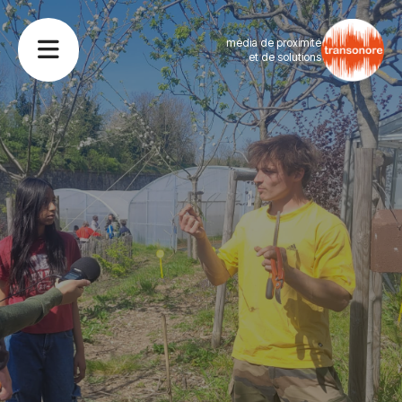
média de proximité
et de solutions