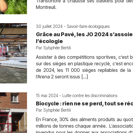
Transonore a chaussé ses baskets pour déchi
Montreuil.
30 juillet 2024 - Savoir-faire écologiques
Grâce au Pavé, les JO 2024 s’assoie
l’écologie
Par Sylsphée Bertili
Assister à des compétitions sportives, c’est b
sur des sièges en plastique recyclé, c’est enc
de 2024, les 11 000 sièges repliables de la
l’Arena 2 seront issus […]
15 mai 2024 - Lutte contre les discriminations
Biocycle : rien ne se perd, tout se r
Par Sylsphée Bertili
En France, 30% des aliments produits au quoti
millions de tonnes chaque année. L’associati
invendus pour les donner aux associations d’ai