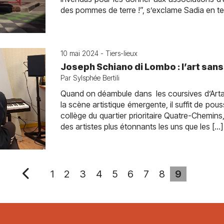
des pommes de terre !”, s’exclame Sadia en t
10 mai 2024 - Tiers-lieux
Joseph Schiano di Lombo : l’art sans
Par Sylsphée Bertili
Quand on déambule dans les coursives d’Artag
la scène artistique émergente, il suffit de pous
collège du quartier prioritaire Quatre-Chemins
des artistes plus étonnants les uns que les […]
1
2
3
4
5
6
7
8
9