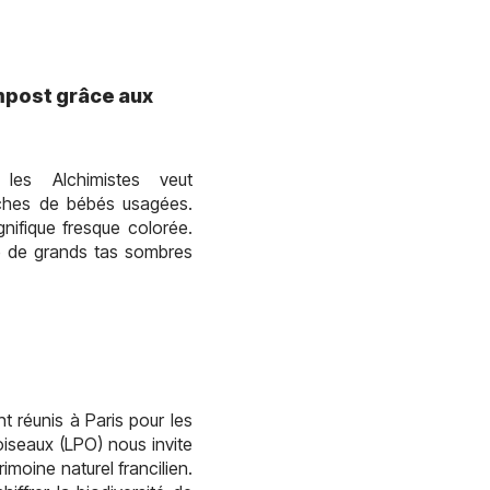
mpost grâce aux
les Alchimistes veut
ches de bébés usagées.
nifique fresque colorée.
mé de grands tas sombres
t réunis à Paris pour les
oiseaux (LPO) nous invite
imoine naturel francilien.