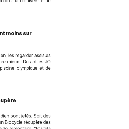
ffrer la biodiversité de
nt moins sur
ien, les regarder assis.es
ore mieux ! Durant les JO
 piscine olympique et de
écupère
dien sont jetés. Soit des
on Biocycle récupère des
de alimentaire. “Et voilà