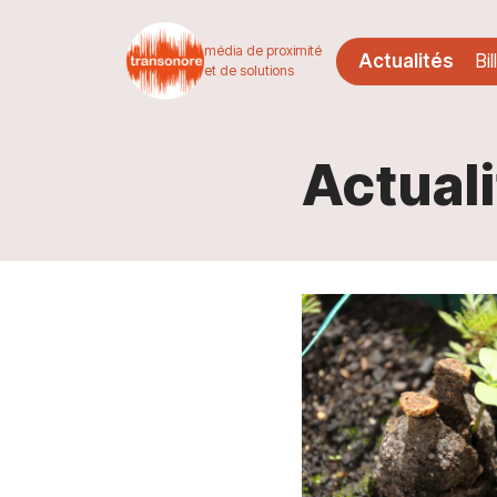
média de proximité
Actualités
Bil
et de solutions
Actual