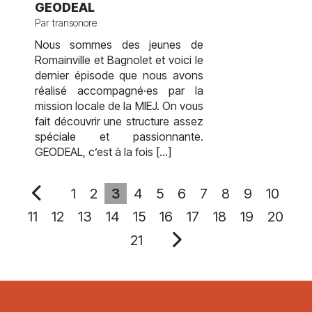
GEODEAL
Par transonore
Nous sommes des jeunes de
Romainville et Bagnolet et voici le
dernier épisode que nous avons
réalisé accompagné·es par la
mission locale de la MIEJ. On vous
fait découvrir une structure assez
spéciale et passionnante.
GEODEAL, c’est à la fois […]
1
2
3
4
5
6
7
8
9
10
11
12
13
14
15
16
17
18
19
20
21