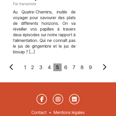
Par transonore
Au Quatre-Chemins, inutile de
voyager pour savourer des plats
de différents horizons. On va
réveiller vos papilles à travers
deux épisodes sur notre rapport à
l’alimentation. Qui ne connaît pas
le jus de gingembre et le jus de
bissap ? […]
1
2
3
4
5
6
7
8
9
Contact
Mentions légales