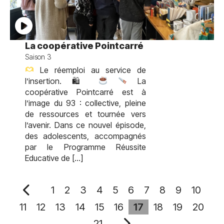
La coopérative Pointcarré
Saison 3
Le réemploi au service de
l’insertion. 🛍
La
coopérative Pointcarré est à
l’image du 93 : collective, pleine
de ressources et tournée vers
l’avenir. Dans ce nouvel épisode,
des adolescents, accompagnés
par le Programme Réussite
Educative de […]
1
2
3
4
5
6
7
8
9
10
11
12
13
14
15
16
17
18
19
20
21