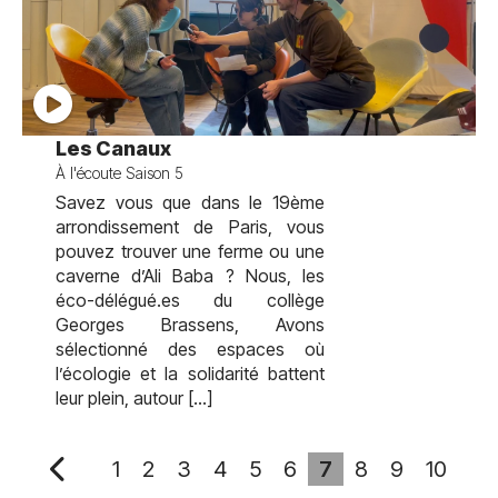
test
Les Canaux
À l'écoute Saison 5
Savez vous que dans le 19ème
arrondissement de Paris, vous
pouvez trouver une ferme ou une
caverne d’Ali Baba ? Nous, les
éco-délégué.es du collège
Georges Brassens, Avons
sélectionné des espaces où
l’écologie et la solidarité battent
leur plein, autour […]
1
2
3
4
5
6
7
8
9
10