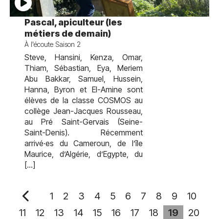
test
Pascal, apiculteur (les
métiers de demain)
À l'écoute Saison 2
Steve, Hansini, Kenza, Omar,
Thiam, Sébastian, Eya, Meriem
Abu Bakkar, Samuel, Hussein,
Hanna, Byron et El-Amine sont
élèves de la classe COSMOS au
collège Jean-Jacques Rousseau,
au Pré Saint-Gervais (Seine-
Saint-Denis). Récemment
arrivé·es du Cameroun, de l’île
Maurice, d’Algérie, d’Egypte, du
[…]
1
2
3
4
5
6
7
8
9
10
11
12
13
14
15
16
17
18
19
20