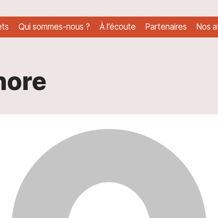
ets
Qui sommes-nous ?
À l’écoute
Partenaires
Nos at
nore