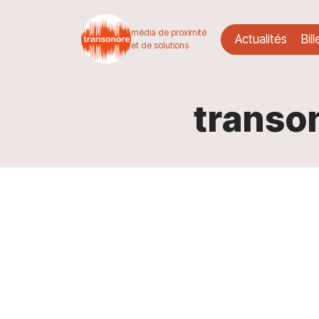
média de proximité
Actualités
Bill
et de solutions
transo