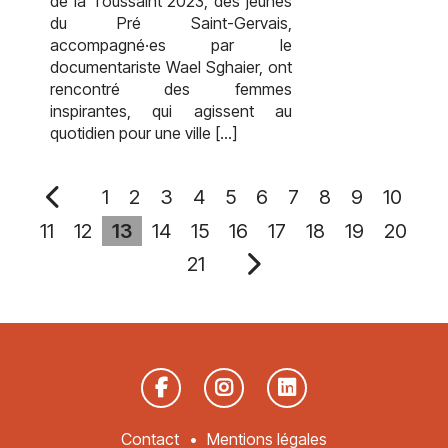
de la Toussaint 2023, des jeunes
du Pré Saint-Gervais,
accompagné·es par le
documentariste Wael Sghaier, ont
rencontré des femmes
inspirantes, qui agissent au
quotidien pour une ville […]
1
2
3
4
5
6
7
8
9
10
11
12
13
14
15
16
17
18
19
20
21
Contact
Mentions légales